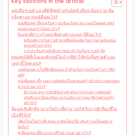
Key sections in the article:
หนังสือช่วยตัวเองที่ดีที่สุดสำหรับผู้หญิงที่มุ่งเน้นความเข้ม
แข็งทางอารมณ์คืออะไร?
หนังสือเหล่านี้ส่งเสริมความเข้มแข็งทางอารมณ์ในพลศาสตร์
ของครอบครัวได้อย่างไร?
ธีมหลักที่สำรวจในหนังสือช่วยตัวเองเหล่านี้คืออะไร?
ผู้เขียนจัดการกับความท้าทายที่ผู้หญิงเผชิญในสภาพแวดล้อมของ
ครอบครัวอย่างไร?
การเล่าเรื่องส่วนตัวมีบทบาทอย่างไรในเรื่องราวเหล่านี้?
คุณสมบัติที่เป็นเอกลักษณ์ใดบ้างที่ทำให้หนังสือช่วยตัวเอง
เหล่านี้โดดเด่น?
เทคนิคเฉพาะใดที่ผู้เขียนแนะนำสำหรับการเสริมสร้างการฝึก
สติ?
หนังสือเหล่านี้รวมความสัมพันธ์ในครอบครัวเข้ากับการสอนของ
พวกเขาอย่างไร?
มีการแนะนำการปฏิบัติใดบ้างสำหรับการบำรุงความสัมพันธ์?
หนังสือเหล่านี้ส่งเสริมความร่วมมือระหว่างสมาชิกในครอบครัว
อย่างไร?
ข้อมูลเชิงลึกที่หายากใดบ้างที่สามารถได้รับจากผู้เขียนที่ไม่
เป็นที่รู้จัก?
เสียงใหม่ใดบ้างที่เสนอแนวคิดใหม่เกี่ยวกับความเป็นอยู่ทาง
จิตใจ?
ผู้เขียนเหล่านี้มีแนวทางที่ไม่ธรรมดาอย่างไร?