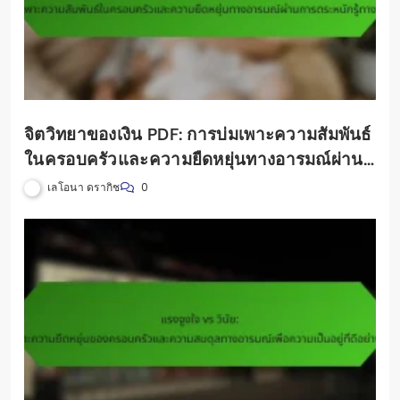
จิตวิทยาของเงิน PDF: การบ่มเพาะความสัมพันธ์
ในครอบครัวและความยืดหยุ่นทางอารมณ์ผ่าน
การตระหนักรู้ทางการเงิน
เลโอนา ดรากิช
0