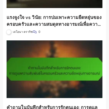
แรงจูงใจ vs วินัย: การบ่มเพาะความยืดหยุ่นของ
ครอบครัวและความสมดุลทางอารมณ์เพื่อความ
เป็นอยู่ที่ดีอย่างองค์รวม
เลโอนา ดรากิช
0
คำถามในบันทึกสำหรับการรักตนเอง: การดูแล