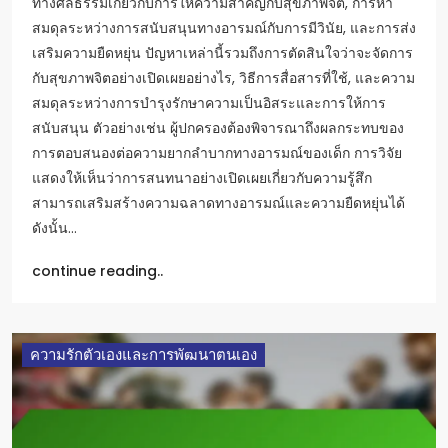
ทางศีลธรรมเกี่ยวกับการให้ความสำคัญกับสุขภาพจิต, การหา
สมดุลระหว่างการสนับสนุนทางอารมณ์กับการมีวินัย, และการส่ง
เสริมความยืดหยุ่น ปัญหาเหล่านี้รวมถึงการตัดสินใจว่าจะจัดการ
กับสุขภาพจิตอย่างเปิดเผยอย่างไร, วิธีการสื่อสารที่ใช้, และความ
สมดุลระหว่างการบำรุงรักษาความเป็นอิสระและการให้การ
สนับสนุน ตัวอย่างเช่น ผู้ปกครองต้องพิจารณาถึงผลกระทบของ
การตอบสนองต่อความยากลำบากทางอารมณ์ของเด็ก การวิจัย
แสดงให้เห็นว่าการสนทนาอย่างเปิดเผยเกี่ยวกับความรู้สึก
สามารถเสริมสร้างความฉลาดทางอารมณ์และความยืดหยุ่นได้
ดังนั้น…
continue reading..
ความรักตัวเองและการพัฒนาตนเอง