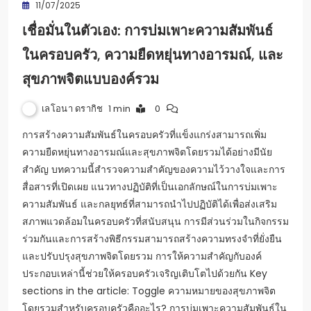
11/07/2025
เชื่อมั่นในตัวเอง: การบ่มเพาะความสัมพันธ์
ในครอบครัว, ความยืดหยุ่นทางอารมณ์, และ
สุขภาพจิตแบบองค์รวม
เลโอนา ดรากิช
1 min
0
การสร้างความสัมพันธ์ในครอบครัวที่แข็งแกร่งสามารถเพิ่ม
ความยืดหยุ่นทางอารมณ์และสุขภาพจิตโดยรวมได้อย่างมีนัย
สำคัญ บทความนี้สำรวจความสำคัญของความไว้วางใจและการ
สื่อสารที่เปิดเผย แนวทางปฏิบัติที่เป็นเอกลักษณ์ในการบ่มเพาะ
ความสัมพันธ์ และกลยุทธ์ที่สามารถนำไปปฏิบัติได้เพื่อส่งเสริม
สภาพแวดล้อมในครอบครัวที่สนับสนุน การมีส่วนร่วมในกิจกรรม
ร่วมกันและการสร้างพิธีกรรมสามารถสร้างความทรงจำที่ยั่งยืน
และปรับปรุงสุขภาพจิตโดยรวม การให้ความสำคัญกับองค์
ประกอบเหล่านี้ช่วยให้ครอบครัวเจริญเติบโตไปด้วยกัน Key
sections in the article: Toggle ความหมายของสุขภาพจิต
โดยรวมสำหรับครอบครัวคืออะไร? การบ่มเพาะความสัมพันธ์ใน