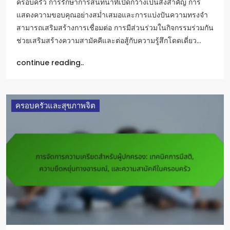
ครอบครัว การรักษาการสนทนาที่เปิดกว้างเป็นสิ่งสำคัญ การ
แสดงความขอบคุณอย่างสม่ำเสมอและการแบ่งปันความทรงจำ
สามารถเสริมสร้างการเชื่อมต่อ การมีส่วนร่วมในกิจกรรมร่วมกัน
ช่วยเสริมสร้างความสามัคคีและต่อสู้กับความรู้สึกโดดเดี่ยว…
continue reading..
ครอบครัวและสุขภาพจิต