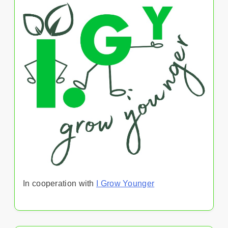
In cooperation with
I Grow Younger