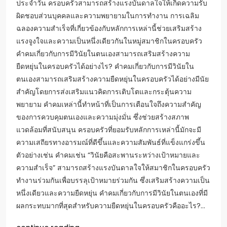
ประจำวัน ครอบครัวสามารถสร้างแรงบันดาลใจให้เกิดความรับ
ผิดชอบส่วนบุคคลและความพยายามในการทำงาน การเฉลิม
ฉลองความสำเร็จที่เกี่ยวข้องกับหลักการเหล่านี้ช่วยเสริมสร้าง
แรงจูงใจและความเป็นหนึ่งเดียวกันในหมู่สมาชิกในครอบครัว
คำคมเกี่ยวกับการมีวินัยในตนเองสามารถเสริมสร้างความ
ยืดหยุ่นในครอบครัวได้อย่างไร? คำคมเกี่ยวกับการมีวินัยใน
ตนเองสามารถเสริมสร้างความยืดหยุ่นในครอบครัวได้อย่างมีนัย
สำคัญโดยการส่งเสริมแนวคิดการเติบโตและกระตุ้นความ
พยายาม คำคมเหล่านี้ทำหน้าที่เป็นการเตือนใจถึงความสำคัญ
ของการควบคุมตนเองและความมุ่งมั่น ซึ่งช่วยสร้างสภาพ
แวดล้อมที่สนับสนุน ครอบครัวที่ยอมรับหลักการเหล่านี้มักจะมี
ความเสถียรทางอารมณ์ที่ดีขึ้นและความสัมพันธ์ที่แข็งแกร่งขึ้น
ตัวอย่างเช่น คำคมเช่น “วินัยคือสะพานระหว่างเป้าหมายและ
ความสำเร็จ” สามารถสร้างแรงบันดาลใจให้สมาชิกในครอบครัว
ทำงานร่วมกันเพื่อบรรลุเป้าหมายร่วมกัน ซึ่งเสริมสร้างความเป็น
หนึ่งเดียวและความยืดหยุ่น คำคมเกี่ยวกับการมีวินัยในตนเองที่มี
ผลกระทบมากที่สุดสำหรับความยืดหยุ่นในครอบครัวคืออะไร?…