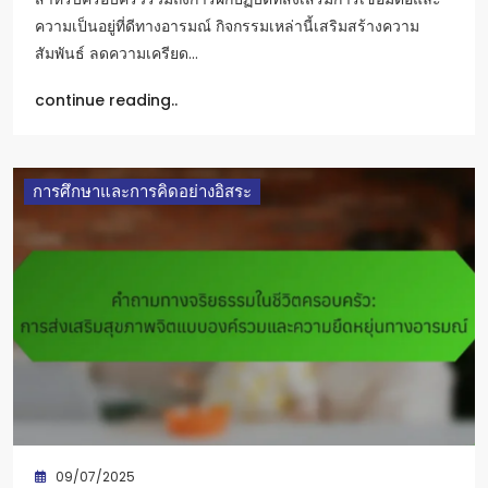
ความเป็นอยู่ที่ดีทางอารมณ์ กิจกรรมเหล่านี้เสริมสร้างความ
สัมพันธ์ ลดความเครียด…
continue reading..
การศึกษาและการคิดอย่างอิสระ
09/07/2025