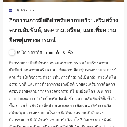
10/07/2025
กิจกรรมการมีสติสำหรับครอบครัว: เสริมสร้าง
ความสัมพันธ์, ลดความเครียด, และเพิ่มความ
ยืดหยุ่นทางอารมณ์
เลโอนา ดรากิช
1 min
0
กิจกรรมการมีสติสำหรับครอบครัวสามารถเสริมสร้างความ
สัมพันธ์ ลดความเครียด และเพิ่มความยืดหยุ่นทางอารมณ์ การมี
ส่วนร่วมในกิจกรรมต่างๆ เช่น การทำสมาธิเป็นกลุ่ม การเดินใน
ธรรมชาติ และการทำอาหารอย่างมีสติ ช่วยส่งเสริมการสื่อสาร
ครอบครัวยังสามารถสำรวจกิจกรรมที่ไม่เหมือนใคร เช่น การ
อาบป่าและการบำบัดด้วยศิลปะเพื่อสร้างความสัมพันธ์ที่ลึกซึ้งยิ่ง
ขึ้น การสร้างกิจวัตรที่สม่ำเสมอและการตั้งเจตนาที่ชัดเจนยัง
สนับสนุนความพยายามในการมีสติของครอบครัวอีกด้วย
กิจกรรมการมีสติสำหรับครอบครัวคืออะไร? กิจกรรมการมีสติ
สำหรับครอบครัวรวมถึงการฝึกปฏิบัติที่ส่งเสริมการเชื่อมต่อและ