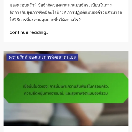
ของครอบครัว? ข้อจำกัดของศาสนาแบบจัดระเบียบในการ
จัดการกับสุขภาพจิตมีอะไรบ้าง? การปฏิบัติแบบองค์รวมสามารถ
ให้วิธีการที่ครอบคลุมมากขึ้นได้อย่างไร?…
continue reading..
ความรักตัวเองและการพัฒนาตนเอง