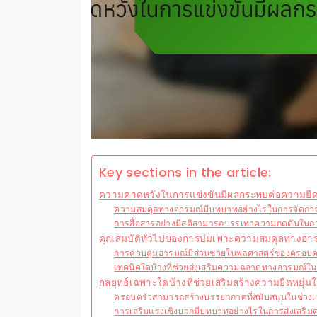
Key sections in the article:
ความคาดหวังในการแข่งขันมีผลกระทบต่อความยืด
ความสมดุลทางอารมณ์มีบทบาทอย่างไรในการจัดการ
การสื่อสารอย่างมีสติสามารถบรรเทาความกดดันในกา
คุณสมบัติทั่วไปของการบ่มเพาะความสมดุลทางอา
การควบคุมอารมณ์มีส่วนช่วยในพลศาสตร์ของครอบค
เทคนิคใดบ้างที่ช่วยส่งเสริมความฉลาดทางอารมณ์ใ
กลยุทธ์เฉพาะใดบ้างที่ช่วยเสริมสร้างความยืดหยุ่
ครอบครัวสามารถสร้างบรรยากาศที่สนับสนุนในช่วงเ
การเสริมแรงเชิงบวกมีบทบาทอย่างไรในการส่งเสริมค