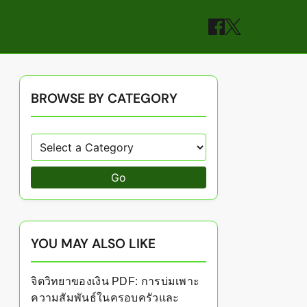
BROWSE BY CATEGORY
Go
YOU MAY ALSO LIKE
จิตวิทยาของเงิน PDF: การบ่มเพาะ
ความสัมพันธ์ในครอบครัวและ