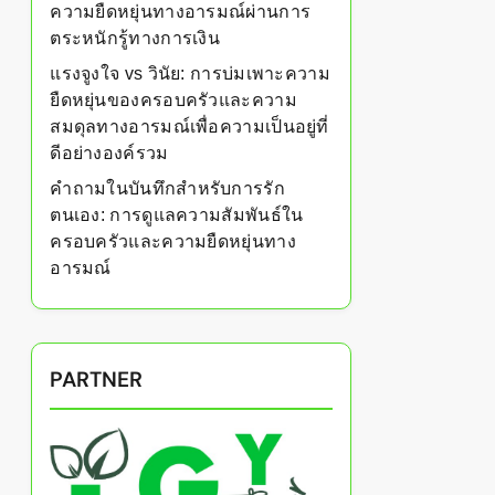
ความยืดหยุ่นทางอารมณ์ผ่านการ
ตระหนักรู้ทางการเงิน
แรงจูงใจ vs วินัย: การบ่มเพาะความ
ยืดหยุ่นของครอบครัวและความ
สมดุลทางอารมณ์เพื่อความเป็นอยู่ที่
ดีอย่างองค์รวม
คำถามในบันทึกสำหรับการรัก
ตนเอง: การดูแลความสัมพันธ์ใน
ครอบครัวและความยืดหยุ่นทาง
อารมณ์
PARTNER