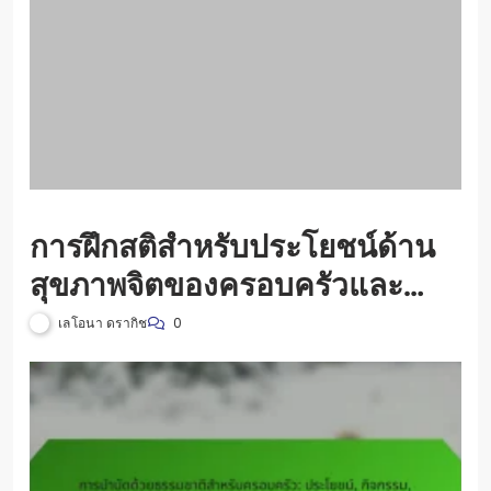
การฝึกสติสำหรับประโยชน์ด้าน
สุขภาพจิตของครอบครัวและ
เทคนิค
เลโอนา ดรากิช
0