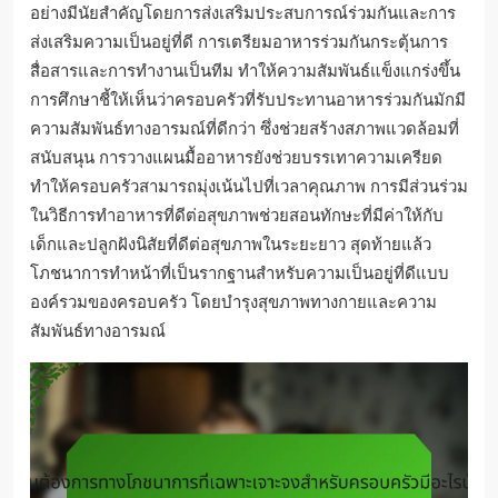
อย่างมีนัยสำคัญโดยการส่งเสริมประสบการณ์ร่วมกันและการ
ส่งเสริมความเป็นอยู่ที่ดี การเตรียมอาหารร่วมกันกระตุ้นการ
สื่อสารและการทำงานเป็นทีม ทำให้ความสัมพันธ์แข็งแกร่งขึ้น
การศึกษาชี้ให้เห็นว่าครอบครัวที่รับประทานอาหารร่วมกันมักมี
ความสัมพันธ์ทางอารมณ์ที่ดีกว่า ซึ่งช่วยสร้างสภาพแวดล้อมที่
สนับสนุน การวางแผนมื้ออาหารยังช่วยบรรเทาความเครียด
ทำให้ครอบครัวสามารถมุ่งเน้นไปที่เวลาคุณภาพ การมีส่วนร่วม
ในวิธีการทำอาหารที่ดีต่อสุขภาพช่วยสอนทักษะที่มีค่าให้กับ
เด็กและปลูกฝังนิสัยที่ดีต่อสุขภาพในระยะยาว สุดท้ายแล้ว
โภชนาการทำหน้าที่เป็นรากฐานสำหรับความเป็นอยู่ที่ดีแบบ
องค์รวมของครอบครัว โดยบำรุงสุขภาพทางกายและความ
สัมพันธ์ทางอารมณ์