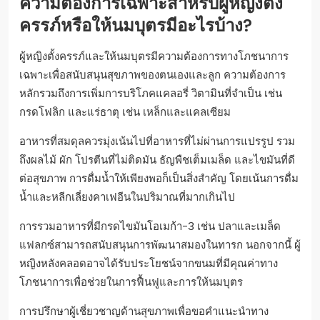
ความต้องการเฉพาะสำหรับผู้หญิงตั้ง
ครรภ์หรือให้นมบุตรมีอะไรบ้าง?
ผู้หญิงตั้งครรภ์และให้นมบุตรมีความต้องการทางโภชนาการ
เฉพาะเพื่อสนับสนุนสุขภาพของตนเองและลูก ความต้องการ
หลักรวมถึงการเพิ่มการบริโภคแคลอรี่ วิตามินที่จำเป็น เช่น
กรดโฟลิก และแร่ธาตุ เช่น เหล็กและแคลเซียม
อาหารที่สมดุลควรมุ่งเน้นไปที่อาหารที่ไม่ผ่านการแปรรูป รวม
ถึงผลไม้ ผัก โปรตีนที่ไม่ติดมัน ธัญพืชเต็มเมล็ด และไขมันที่ดี
ต่อสุขภาพ การดื่มน้ำให้เพียงพอก็เป็นสิ่งสำคัญ โดยเน้นการดื่ม
น้ำและหลีกเลี่ยงคาเฟอีนในปริมาณที่มากเกินไป
การรวมอาหารที่มีกรดไขมันโอเมก้า-3 เช่น ปลาและเมล็ด
แฟลกซ์สามารถสนับสนุนการพัฒนาสมองในทารก นอกจากนี้ ผู้
หญิงหลังคลอดอาจได้รับประโยชน์จากขนมที่มีคุณค่าทาง
โภชนาการเพื่อช่วยในการฟื้นฟูและการให้นมบุตร
การปรึกษาผู้เชี่ยวชาญด้านสุขภาพเพื่อขอคำแนะนำทาง