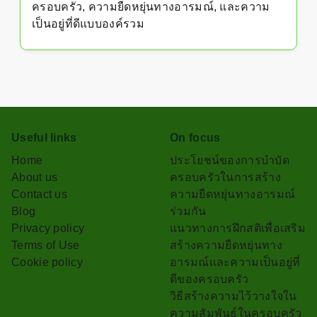
ครอบครัว, ความยืดหยุ่นทางอารมณ์, และความ
เป็นอยู่ที่ดีแบบองค์รวม
Useful links
On focus
Home
ประโยชน์ของการบำบัด
About us
ครอบครัวในการสร้าง
Contact us
ความยืดหยุ่นทางอารมณ์
Blog
ร่วมกัน
Privacy policy
แนวทางการฝึกสติเพื่อเสริม
Terms of Use
สร้างความยืดหยุ่นทาง
Cookie policy
อารมณ์และความเป็นอยู่ที่
ดีของครอบครัว
วิธีสร้างความไว้วางใจใน
ความสัมพันธ์ในครอบครัว