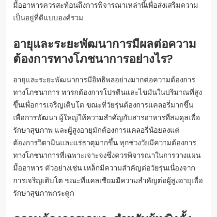
มื้ออาหารควรสะท้อนถึงการพิจารณาเหล่านี้เพื่อส่งเสริมความ
เป็นอยู่ที่ดีแบบองค์รวม
อายุและระยะพัฒนาการมีผลต่อความ
ต้องการทางโภชนาการอย่างไร?
อายุและระยะพัฒนาการมีอิทธิพลอย่างมากต่อความต้องการ
ทางโภชนาการ ทารกต้องการโปรตีนและไขมันในปริมาณที่สูง
ขึ้นเพื่อการเจริญเติบโต ขณะที่วัยรุ่นต้องการแคลอรี่มากขึ้น
เพื่อการพัฒนา ผู้ใหญ่ให้ความสำคัญกับสารอาหารที่สมดุลเพื่อ
รักษาสุขภาพ และผู้สูงอายุมักต้องการแคลอรี่น้อยลงแต่
ต้องการวิตามินและแร่ธาตุมากขึ้น ทุกช่วงวัยมีความต้องการ
ทางโภชนาการที่เฉพาะเจาะจงซึ่งควรพิจารณาในการวางแผน
มื้ออาหาร ตัวอย่างเช่น เหล็กมีความสำคัญต่อวัยรุ่นเนื่องจาก
การเจริญเติบโต ขณะที่แคลเซียมมีความสำคัญต่อผู้สูงอายุเพื่อ
รักษาสุขภาพกระดูก