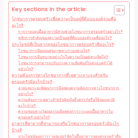
Key sections in the article:
โภชนาการครอบครัวเพื่อความเป็นอยู่ที่ดีแบบองค์รวมคือ
อะไร?
การวางแผนมื้ออาหารมีส่วนช่วยโภชนาการครอบครัวอย่างไร?
หลักการสำคัญของความเป็นอยู่ที่ดีแบบองค์รวมคืออะไร?
ประโยชน์ที่เป็นสากลของโภชนาการครอบครัวคืออะไร?
โภชนาการมีผลต่อสุขภาพทางกายอย่างไร?
โภชนาการมีบทบาทอย่างไรในความเป็นอยู่ทางจิตใจ?
โภชนาการสามารถปรับปรุงความสัมพันธ์ในครอบครัวได้
อย่างไร?
ความต้องการทางโภชนาการที่เฉพาะเจาะจงสำหรับ
ครอบครัวมีอะไรบ้าง?
อายุและระยะพัฒนาการมีผลต่อความต้องการทางโภชนาการ
อย่างไร?
ความต้องการเฉพาะสำหรับผู้หญิงตั้งครรภ์หรือให้นมบุตรมี
อะไรบ้าง?
ความชอบทางวัฒนธรรมมีผลต่อการวางแผนมื้ออาหารใน
ครอบครัวอย่างไร?
อาหารที่หายากที่สามารถเสริมโภชนาการครอบครัวมีอะไร
บ้าง?
ประโยชน์ของการรวมซูเปอร์ฟู้ดในมื้ออาหารของครอบครัวคือ