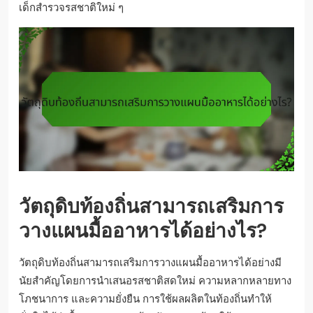
เด็กสำรวจรสชาติใหม่ ๆ
วัตถุดิบท้องถิ่นสามารถเสริมการ
วางแผนมื้ออาหารได้อย่างไร?
วัตถุดิบท้องถิ่นสามารถเสริมการวางแผนมื้ออาหารได้อย่างมี
นัยสำคัญโดยการนำเสนอรสชาติสดใหม่ ความหลากหลายทาง
โภชนาการ และความยั่งยืน การใช้ผลผลิตในท้องถิ่นทำให้