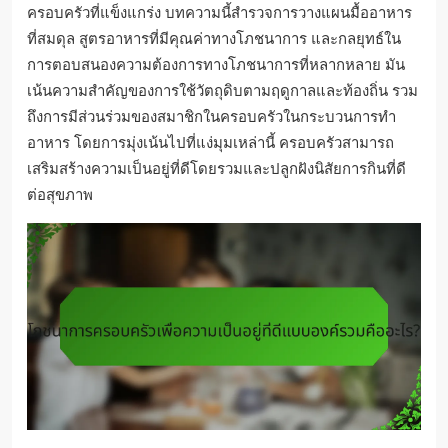
ครอบครัวที่แข็งแกร่ง บทความนี้สำรวจการวางแผนมื้ออาหาร
ที่สมดุล สูตรอาหารที่มีคุณค่าทางโภชนาการ และกลยุทธ์ใน
การตอบสนองความต้องการทางโภชนาการที่หลากหลาย มัน
เน้นความสำคัญของการใช้วัตถุดิบตามฤดูกาลและท้องถิ่น รวม
ถึงการมีส่วนร่วมของสมาชิกในครอบครัวในกระบวนการทำ
อาหาร โดยการมุ่งเน้นไปที่แง่มุมเหล่านี้ ครอบครัวสามารถ
เสริมสร้างความเป็นอยู่ที่ดีโดยรวมและปลูกฝังนิสัยการกินที่ดี
ต่อสุขภาพ